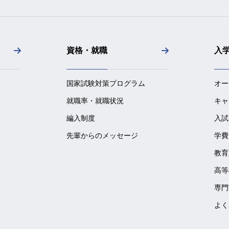
資格・就職
入
国家試験対策プログラム
オー
就職率・就職状況
キャ
編入制度
入試
先輩からのメッセージ
学費
教育
高等
専門
よく