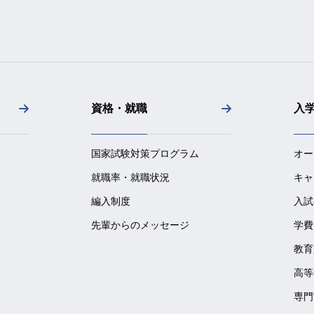
資格・就職
入
国家試験対策プログラム
オー
就職率・就職状況
キャ
編入制度
入試
先輩からのメッセージ
学費
教育
高等
専門