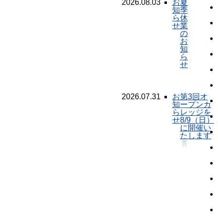
2026.08.03
お
夏
知
季
ら
休
せ
業
の
お
知
ら
せ
2026.07.31
お
第3回オ
知
ープンカ
ら
レッジを
せ
8/9（日）
に開催い
たします