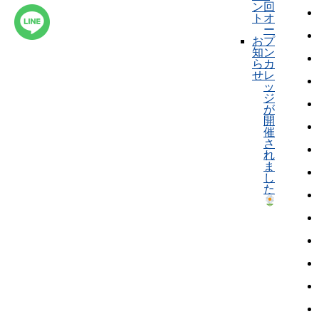
ン
回
ト
オ
ー
お
プ
知
ン
ら
カ
せ
レ
ッ
ジ
が
開
催
さ
れ
ま
し
た