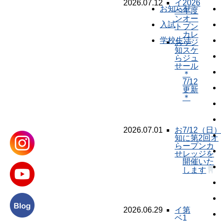
2026.07.12
イ
2026
お知らせ
ベ
年度
ン
オー
入試
ト
プン
カレ
学校生活
お
ッジ
知
スケ
ら
ジュ
せ
ール
＊
7/12
更新
＊
2026.07.01
お
7/12（日
知
に第2回オ
ら
ープンカ
せ
レッジを
開催いた
します
2026.06.29
イ
第
ベ
1